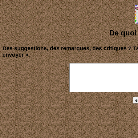
De quoi
Des suggestions, des remarques, des critiques ? Ta
envoyer ».